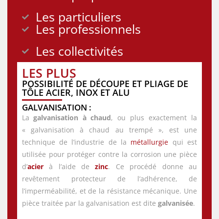
Les particuliers
Les professionnels
Les collectivités
LES PLUS
POSSIBILITÉ DE DÉCOUPE ET PLIAGE DE
TÔLE ACIER, INOX ET ALU
GALVANISATION :
La
galvanisation à chaud
, ou plus exactement la
« galvanisation à chaud au trempé », est une
technique de l’industrie de la
métallurgie
qui est
utilisée pour protéger contre la corrosion une pièce
d’
acier
à l’aide de
zinc
. Ce procédé donne au
revêtement protecteur de l’adhérence, de
l’imperméabilité, et de la résistance mécanique. Une
pièce traitée par la galvanisation est dite
galvanisée
.