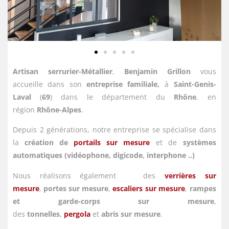
Artisan serrurier-Métallier
,
Benjamin Grillon
vous
accueille dans son
entreprise familiale,
à
Saint-Genis-
Laval
(
69
) dans le département du
Rhône
, en
région
Rhône-Alpes
.
Depuis 2 générations, notre entreprise se spécialise dans
la
création de
portails sur mesure
et de
systèmes
automatiques (vidéophone, digicode, interphone ..)
Nous réalisons également
des
verrières sur
mesure
,
portes sur mesure
,
escaliers sur mesure
,
rampes
et garde-corps sur mesure
,
des
tonnelles
,
pergola
et
abris sur mesure
.