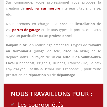
Sur commande, votre professionnel vous propose la
création de
mobilier sur mesure
intérieur : table, chaise,
etc.
Nous prenons en charge , la
pose
et l’
installation
de
vos
portes de garage
et de tous types de portes, que vous
soyez un
particulier
ou un
professionnel
.
Benjamin Grillon
réalise également tous types de
travaux
en ferronnerie
(pliage de tôle,
découpe laser
) et se
déplace dans un rayon de
20 km autour de Saint-Genis-
Laval
(Chaponost, Brignais, Brindas, Francheville, Sainte-
Foy-lès-Lyon, Tassin-la-Demi-Lune, Craponne…) pour toute
prestation de
réparation
ou de
dépannage
.
NOUS TRAVAILLONS POUR :
Les copropriétés